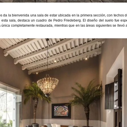
os da la bienvenida una sala de estar ubicada en la primera sección, con techos 
En esta sala, destaca un cuadro de Pedro Friedeberg. El diseño del suelo fue es
la única completamente restaurada, mientras que en las áreas siguientes se llevó